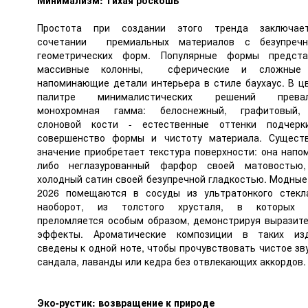
Минимализм: тихая роскошь
Простота при создании этого тренда заключае
сочетании премиальных материалов с безупречн
геометрических форм. Популярные формы предста
массивные колонны, сферические и сложные 
напоминающие детали интерьера в стиле баухаус. В ц
палитре минималистических решений превал
монохромная гамма: белоснежный, графитовый,
слоновой кости - естественные оттенки подчерк
совершенство формы и чистоту материала. Сущест
значение приобретает текстура поверхности: она напо
либо неглазурованный фарфор своей матовостью,
холодный сатин своей безупречной гладкостью. Модные
2026 помещаются в сосуды из ультратонкого стекл
наоборот, из толстого хрусталя, в которых 
преломляется особым образом, демонстрируя выразит
эффекты. Ароматические композиции в таких изд
сведены к одной ноте, чтобы прочувствовать чистое зв
сандала, лаванды или кедра без отвлекающих аккордов.
Эко-рустик: возвращение к природе