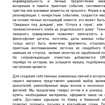
индивидуальность и личные предпочтения заказ
воскрешая в памяти приятные события, сентимент
чувства или значимые моменты из прошлого. Форма и а
резонирующие с конкретным событием, создается ма
на основе личных ассоциаций клиента: это может быть
“Свиданья под дождем”, или “Отпуск в горах”, или 
свежеиспеченного хлеба из родительского дома”. Техн
лазерного гравирования позволяет запечатлеть в
философские цитаты, логотипы, даты важных собы
толщу могут быть включены фрагменты, отсылаю
приятным воспоминаниям: веточка из свадебного б
камешек из отпуска, мелкие монетки из зарубежной по
На сопровождающих этикетках добавляются QR-
перейдя по которым, вы услышите музыку, подобранн
настроение аромата.
Для создания собственных уникальных свечей в ассорт
нашего магазина представлен широкий выбор аром
красителей, разнообразные виды восков и несколько
фитилей. Мы предлагаем товары оптом и в розницу.
купить необходимые материалы, оформите заказ на
сайте. Доставка курьером по Киеву и Киевской о
позволит получить посылку в кратчайшие сроки. П