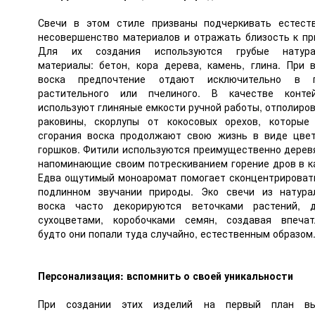
Свечи в этом стиле призваны подчеркивать естест
несовершенство материалов и отражать близость к пр
Для их создания используются грубые натура
материалы: бетон, кора дерева, камень, глина. При 
воска предпочтение отдают исключительно в п
растительного или пчелиного. В качестве конте
используют глиняные емкости ручной работы, отполиро
раковины, скорлупы от кокосовых орехов, которые
сгорания воска продолжают свою жизнь в виде цве
горшков. Фитили используются преимущественно дерев
напоминающие своим потрескиванием горение дров в к
Едва ощутимый моноаромат помогает сконцентрироват
подлинном звучании природы. Эко свечи из натура
воска часто декорируются веточками растений, 
сухоцветами, коробочками семян, создавая впечат
будто они попали туда случайно, естественным образом
Персонализация: вспомнить о своей уникальности
При создании этих изделий на первый план вы