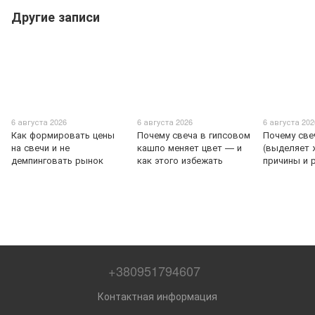
Другие записи
6 августа 2026
6 августа 2026
6 августа 202
Как формировать цены
Почему свеча в гипсовом
Почему све
на свечи и не
кашпо меняет цвет — и
(выделяет 
демпинговать рынок
как этого избежать
причины и 
+380951794607
Контактная информация