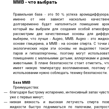
MMB - что выбрать
Правильная база - это 50 % успеха аромадиффузора
именно от нее зависит насколько качестве
долговременно будет наполняться помещение аро
который вы выбрали для создания особой атмосфе
рассмотрим две качественные основы для диффуз
выберем, что лучше - Augeo, MMB. Augeo - это жидко
основе глицерина, а MMB - на основе спирта. С точки 
экологических норм эти основы не выделяют токси
паров и гипоаллергенны, поэтому могут использова
помещениях с маленькими детьми, аллергиками и дом
животными. В плане безопасности стоит отметить, ч
имеет низкую температуру воспламенения, поэтому 
использовании нужно соблюдать технику безопасности.
База MMB
Преимущества:
благодаря быстрому испарению, интенсивный запах чувст
уже с первых минут;
низкая вязкость и высокая летучесть спирта позв
жидкости быстро подниматься по палочкам, распрос