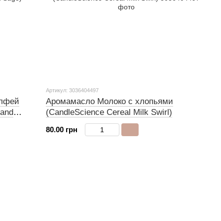
Артикул: 3036404497
алфей
Аромамасло Молоко с хлопьями
 and
(CandleScience Cereal Milk Swirl)
80.00 грн