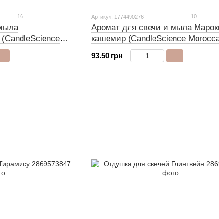
16
10
Артикул: 1774490276
 мыла
Аромат для свечи и мыла Марок
 (CandleScience
кашемир (CandleScience Morocc
Cashmere)
93.50 грн