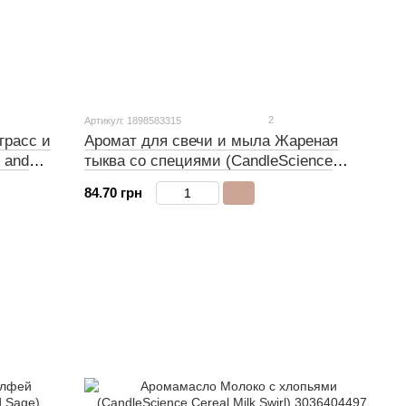
2
Артикул: 1898583315
грасс и
Аромат для свечи и мыла Жареная
 and
тыква со специями (CandleScience
Toasted Pumpkin Spice )
84.70 грн