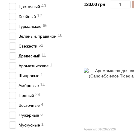
120.00 грн
40
Цветочный
12
Хвойный
66
Гурманские
18
Зеленый, травяной
52
Свежести
11
Древесный
1
Ароматические
1
Шипровые
14
Амбровые
24
Пряный
4
Восточные
6
Фужерные
1
Мускусные
Артикул: 3102622926