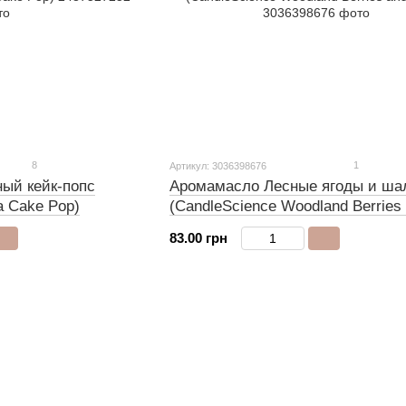
8
1
Артикул: 3036398676
ый кейк-попс
Аромамасло Лесные ягоды и ш
a Cake Pop)
(CandleScience Woodland Berries
Sage)
83.00 грн