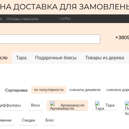
Укр
Рус
ия
Отзывы о магазине
+380
сло
Тара
Подарочные боксы
Товары из дерева
по популярности
сначала дешевле
сначала дор
Сортировка:
Диффузоры
Воск
Аромамасло
Тара
овинки
Скидки
Блог