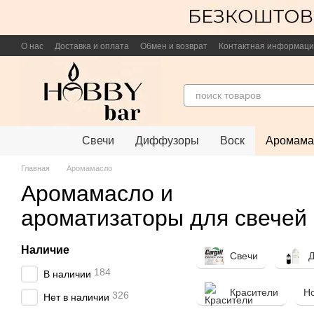
Перейти к основному контенту
О нас
Доставка и оплата
Обмен и возврат
Контактная информац
Свечи
Диффузоры
Воск
Аромама
Главная
Аромамасло
Аромамасло и
ароматизаторы для свечей
Наличие
Свечи
184
В наличии
Красители
Н
326
Нет в наличии