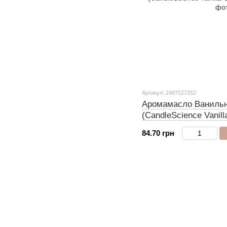
Артикул: 2487527252
Аромамасло Ванильн
(CandleScience Vanill
84.70 грн