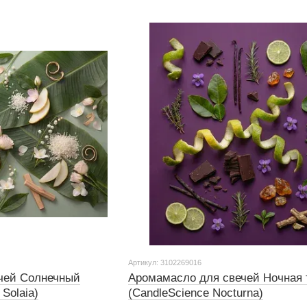
Артикул: 3102269016
чей Солнечный
Аромамасло для свечей Ночная 
Solaia)
(CandleScience Nocturna)