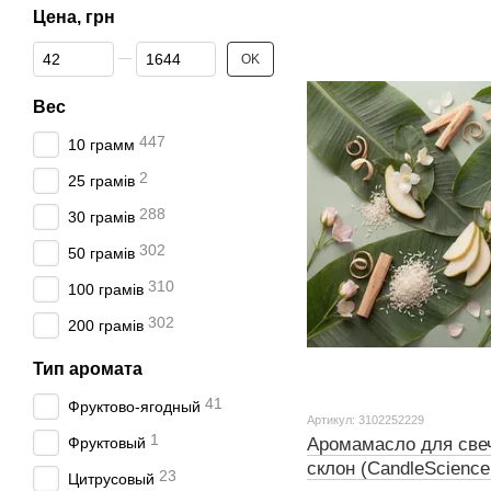
Цена, грн
От Цена, грн
До Цена, грн
OK
Вес
447
10 грамм
2
25 грамів
288
30 грамів
302
50 грамів
310
100 грамів
302
200 грамів
Тип аромата
41
Фруктово-ягодный
Артикул: 3102252229
1
Аромамасло для све
Фруктовый
склон (CandleScience 
23
Цитрусовый