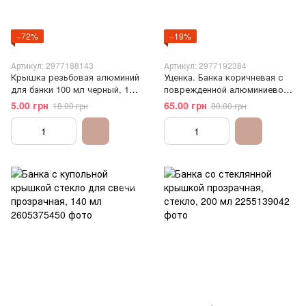
−72%
−19%
Артикул: 2977188143
Артикул: 2977192384
Крышка резьбовая алюминий
Уценка. Банка коричневая с
для банки 100 мл черный, 1
поврежденной алюминиевой
шт. Уценка
крышкой, 250 мл, стеклянная
5.00 грн
65.00 грн
18.00 грн
80.00 грн