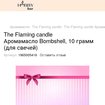
Аромамасло
The Flaming candle
The Flaming candle Арома
The Flaming candle
Аромамасло Bombshell, 10 грамм
(для свечей)
Артикул:
1965005416
Оставить отзыв