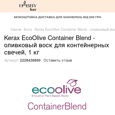
Свечи
Воск
Kerax EcoOlive Container Blend - оливковый в
Kerax EcoOlive Container Blend -
оливковый воск для контейнерных
свечей, 1 кг
Артикул:
2228438899
Оставить отзыв