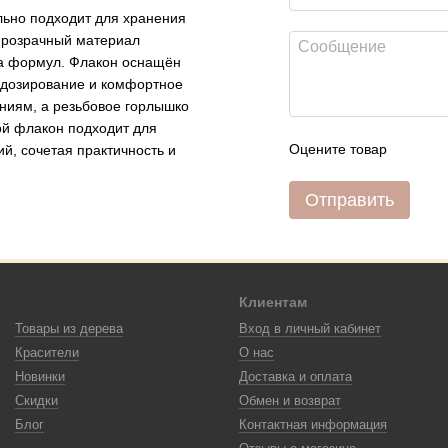
льно подходит для хранения
 прозрачный материал
ва формул. Флакон оснащён
 дозирование и комфортное
ениям, а резьбовое горлышко
ой флакон подходит для
Оцените товар
й, сочетая практичность и
Отправить
Клиентам
Товары из дерева
Вход в личный кабинет
Красители
О нас
Новинки
Доставка и оплата
Скидки
Обмен и возврат
Блог
Контактная информация