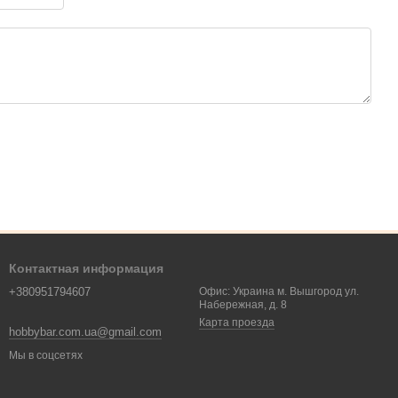
Контактная информация
+380951794607
Офис: Украина м. Вышгород ул.
Набережная, д. 8
Карта проезда
hobbybar.com.ua@gmail.com
Мы в соцсетях