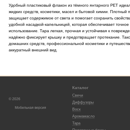
Удобный пластиковый флакон из тёмного янтарного PET идеа
жидких средств, косметики, масел и бытовой химии. Плотный
защищает содержимое от света и помогает сохранить свойст
удобной насадкой-капельницей, которая обеспечивает точное
использование. Тара легкая, прочная и устойчивая к поврежд
надёжно фиксирует крышку и предотвращает протекание. Так
домашних средств, профессиональной косметики и путешестви
аккуратный внешний вид.
Каталог
Свечи
© 2026
Диффузоры
Мобильная версия
Воск
Аромамасло
Тара