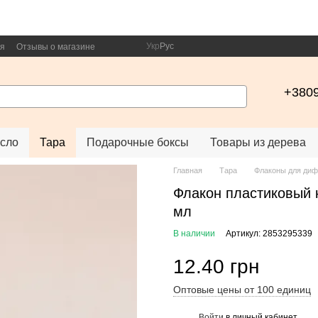
Укр
Рус
ия
Отзывы о магазине
+380
сло
Тара
Подарочные боксы
Товары из дерева
Главная
Тара
Флаконы для ди
Флакон пластиковый 
мл
В наличии
Артикул: 2853295339
12.40 грн
Оптовые цены от 100 единиц
Войти
в личный кабинет
%