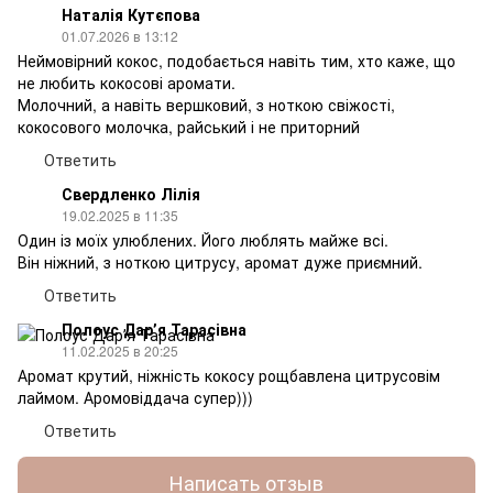
Наталія Кутєпова
01.07.2026 в 13:12
Неймовірний кокос, подобається навіть тим, хто каже, що
не любить кокосові аромати.
Молочний, а навіть вершковий, з ноткою свіжості,
кокосового молочка, райський і не приторний
Ответить
Свердленко Лілія
19.02.2025 в 11:35
Один із моїх улюблених. Його люблять майже всі.
Він ніжний, з ноткою цитрусу, аромат дуже приємний.
Ответить
Полоус Дарʼя Тарасівна
11.02.2025 в 20:25
Аромат крутий, ніжність кокосу рощбавлена цитрусовім
лаймом. Аромовіддача супер)))
Ответить
Написать отзыв