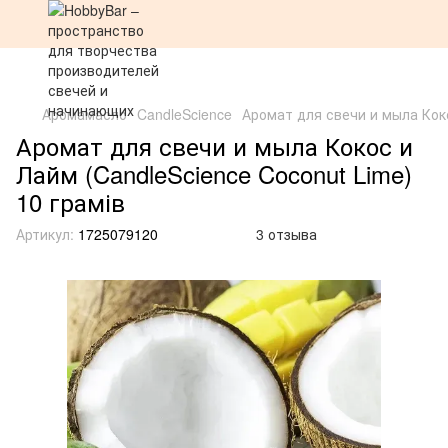
Аромамасло
CandleScience
Аромат для свечи и мыла Коко
Аромат для свечи и мыла Кокос и
Лайм (CandleScience Coconut Lime)
10 грамів
Артикул:
1725079120
3 отзыва