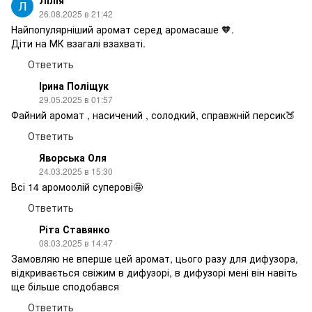
26.08.2025 в 21:42
Найпопулярніший аромат серед аромасаше 🧡.
Діти на МК взагалі взахваті.
Ответить
Ірина Поліщук
29.05.2025 в 01:57
Файний аромат , насичений , солодкий, справжній персик🍑
Ответить
Яворська Оля
24.03.2025 в 15:30
Всі 14 аромоолій суперові🤩
Ответить
Ріта Ставянко
08.03.2025 в 14:47
Замовляю не вперше цей аромат, цього разу для дифузора,
відкривається свіжим в дифузорі, в дифузорі мені він навіть
ще більше сподобався
Ответить