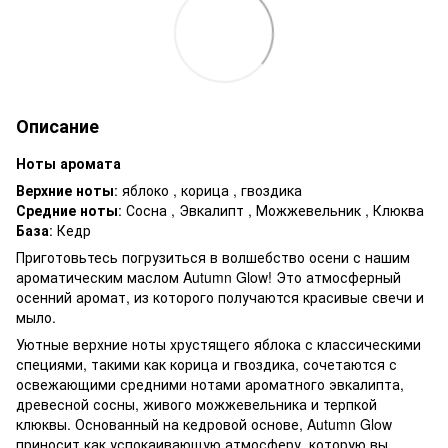
Описание
Ноты аромата
Верхние ноты
: яблоко , корица , гвоздика
Средние ноты
: Сосна , Эвкалипт , Можжевельник , Клюква
База
: Кедр
Приготовьтесь погрузиться в волшебство осени с нашим
ароматическим маслом Autumn Glow! Это атмосферный
осенний аромат, из которого получаются красивые свечи и
мыло.
Уютные верхние ноты хрустящего яблока с классическими
специями, такими как корица и гвоздика, сочетаются с
освежающими средними нотами ароматного эвкалипта,
древесной сосны, живого можжевельника и терпкой
клюквы. Основанный на кедровой основе, Autumn Glow
приносит как успокаивающую атмосферу, которую вы