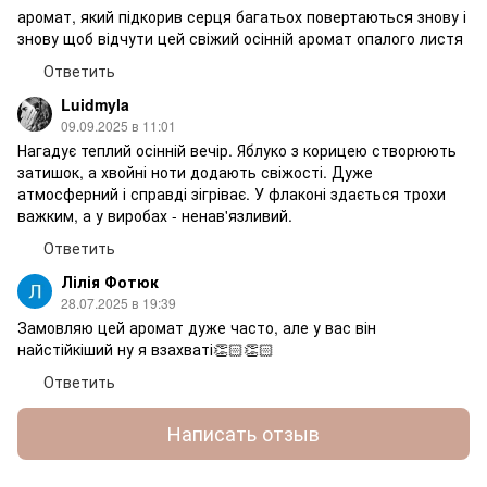
аромат, який підкорив серця багатьох повертаються знову і
знову щоб відчути цей свіжий осінній аромат опалого листя
Ответить
Luidmyla
09.09.2025 в 11:01
Нагадує теплий осінній вечір. Яблуко з корицею створюють
затишок, а хвойні ноти додають свіжості. Дуже
атмосферний і справді зігріває. У флаконі здається трохи
важким, а у виробах - ненав'язливий.
Ответить
Лілія Фотюк
28.07.2025 в 19:39
Замовляю цей аромат дуже часто, але у вас він
найстійкіший ну я взахваті👏🏻👏🏻
Ответить
Написать отзыв