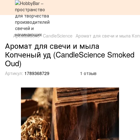
Аромамасло
CandleScience
Аромат для свечи и мыла Коп
Аромат для свечи и мыла
Копченый уд (CandleScience Smoked
Oud)
Артикул:
1789368729
1 отзыв