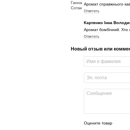
Аромат справжнього каву
Ответить
Карпенко Інна Волод
Аромат бомбічний. Хто 
Ответить
Новый отзыв или комме
Оцените товар