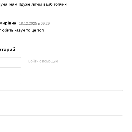
на!!ням!!!дуже літній вайб,топчик!!
имирівна
18.12.2025 в 09:29
любить кавун то це топ
нтарий
Войти с помощью