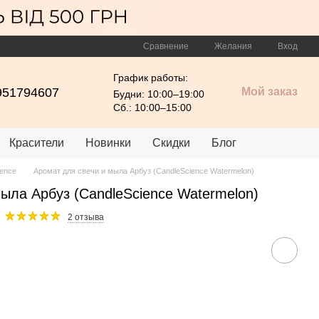
Сравнение
Желания
Вход
График работы:
951794607
Мой заказ
Будни: 10:00–19:00
Сб.: 10:00–15:00
Красители
Новинки
Скидки
Блог
ience
Аромат для свечи и мыла Арбуз (CandleScience Watermelon)
ыла Арбуз (CandleScience Watermelon)
2 отзыва