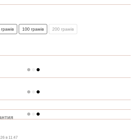
 грамів
100 грамів
200 грамів
антия
026 в 11:47