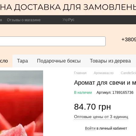
Укр
Рус
ия
Отзывы о магазине
+380
сло
Тара
Подарочные боксы
Товары из дерева
Главная
Аромамасло
CandleSc
Аромат для свечи и м
В наличии
Артикул: 1789165736
84.70 грн
Оптовые цены от 3 единиц
Войти
в личный кабинет
%