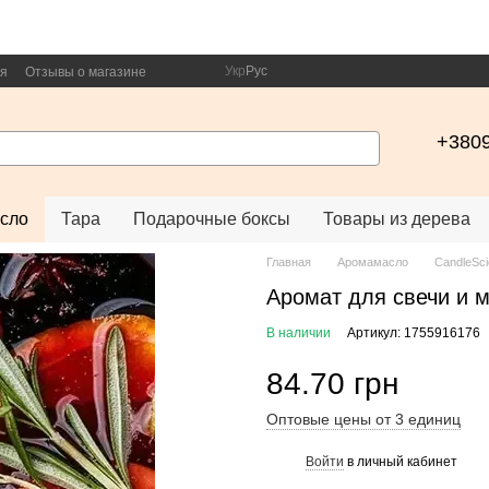
Укр
Рус
ия
Отзывы о магазине
+380
сло
Тара
Подарочные боксы
Товары из дерева
Главная
Аромамасло
CandleSc
Аромат для свечи и м
В наличии
Артикул: 1755916176
84.70 грн
Оптовые цены от 3 единиц
Войти
в личный кабинет
%