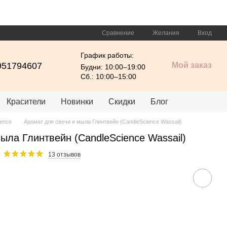
Сравнение
Желания
Вход
График работы:
951794607
Мой заказ
Будни: 10:00–19:00
Сб.: 10:00–15:00
Красители
Новинки
Скидки
Блог
ience
Аромат для свечи и мыла Глинтвейн (CandleScience Wassail)
ыла Глинтвейн (CandleScience Wassail)
13 отзывов