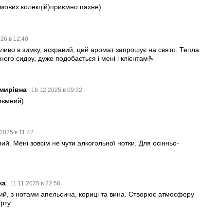
мових колекцій)приємно пахне)
026 в 12:40
бливо в зимку, яскравий, цей аромат запрошує на свято. Тепла
ного сидру, дуже подобається і мені і клієнтам🫰
имирівна
18.12.2025 в 09:32
иємний)
.2025 в 11:42
й. Мені зовсім не чути алкогольної нотки. Для осінньо-
ка
11.11.2025 в 22:56
ий, з нотами апельсина, кориці та вина. Створює атмосферу
рту.