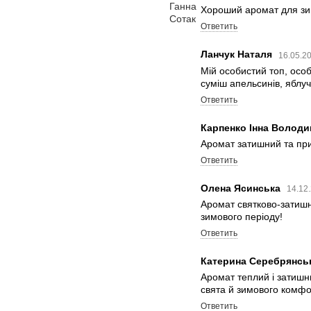
Хороший аромат для зи
Ответить
Ланчук Наталя
16.05.2
Мій особистий топ, осо
суміш апельсинів, яблуч
Ответить
Карпенко Інна Волод
Аромат затишний та пр
Ответить
Олена Ясинська
14.12
Аромат святково-затишни
зимового періоду!
Ответить
Катерина Серебрянсь
Аромат теплий і затишн
свята й зимового комфо
Ответить