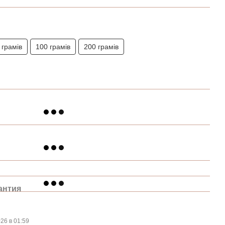
 грамів
100 грамів
200 грамів
антия
026 в 01:59