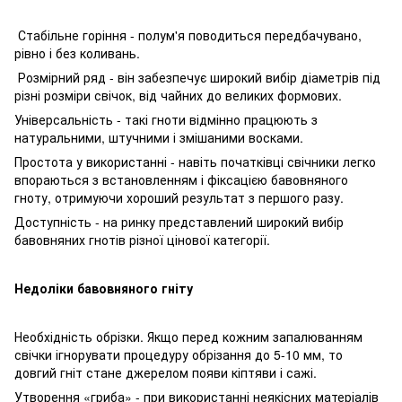
Стабільне горіння - полум'я поводиться передбачувано,
рівно і без коливань.
Розмірний ряд - він забезпечує широкий вибір діаметрів під
різні розміри свічок, від чайних до великих формових.
Універсальність - такі гноти відмінно працюють з
натуральними, штучними і змішаними восками.
Простота у використанні - навіть початківці свічники легко
впораються з встановленням і фіксацією бавовняного
гноту, отримуючи хороший результат з першого разу.
Доступність - на ринку представлений широкий вибір
бавовняних гнотів різної цінової категорії.
Недоліки бавовняного гніту
Необхідність обрізки. Якщо перед кожним запалюванням
свічки ігнорувати процедуру обрізання до 5-10 мм, то
довгий гніт стане джерелом появи кіптяви і сажі.
Утворення «гриба» - при використанні неякісних матеріалів