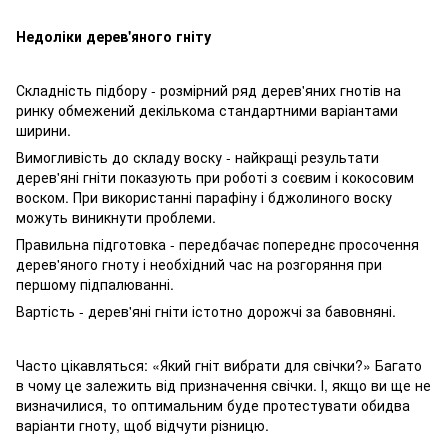
Недоліки дерев'яного гніту
Складність підбору - розмірний ряд дерев'яних гнотів на
ринку обмежений декількома стандартними варіантами
ширини.
Вимогливість до складу воску - найкращі результати
дерев'яні гніти показують при роботі з соєвим і кокосовим
воском. При використанні парафіну і бджолиного воску
можуть виникнути проблеми.
Правильна підготовка - передбачає попереднє просочення
дерев'яного гноту і необхідний час на розгоряння при
першому підпалюванні.
Вартість - дерев'яні гніти істотно дорожчі за бавовняні.
Часто цікавляться: «Який гніт вибрати для свічки?» Багато
в чому це залежить від призначення свічки. І, якщо ви ще не
визначилися, то оптимальним буде протестувати обидва
варіанти гноту, щоб відчути різницю.