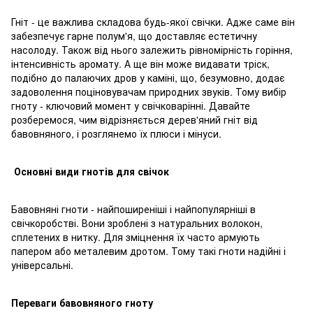
Гніт - це важлива складова будь-якої свічки. Адже саме він
забезпечує гарне полум'я, що доставляє естетичну
насолоду. Також від нього залежить рівномірність горіння,
інтенсивність аромату. А ще він може видавати тріск,
подібно до палаючих дров у каміні, що, безумовно, додає
задоволення поціновувачам природних звуків. Тому вибір
гноту - ключовий момент у свічковарінні. Давайте
розберемося, чим відрізняється дерев'яний гніт від
бавовняного, і розглянемо їх плюси і мінуси.
Основні види гн
отів для свічок
Бавовняні гноти - найпоширеніші і найпопулярніші в
свічкоробстві. Вони зроблені з натуральних волокон,
сплетених в нитку. Для зміцнення їх часто армують
папером або металевим дротом. Тому такі гноти надійні і
універсальні.
Переваги бавовняного гн
оту