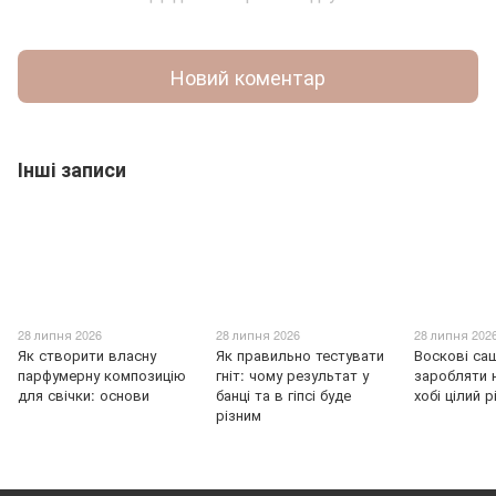
Новий коментар
Інші записи
28 липня 2026
28 липня 2026
28 липня 202
Як створити власну
Як правильно тестувати
Воскові саш
парфумерну композицію
гніт: чому результат у
заробляти 
для свічки: основи
банці та в гіпсі буде
хобі цілий р
різним