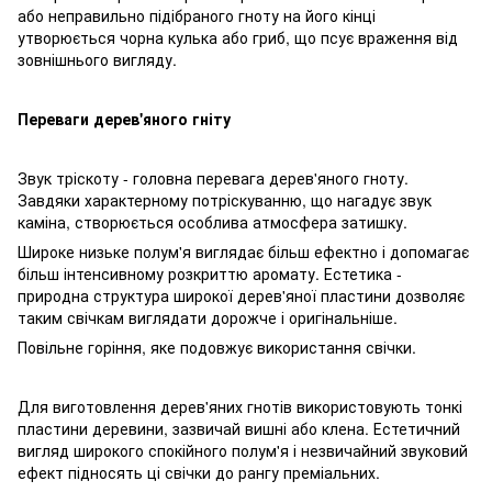
або неправильно підібраного гноту на його кінці
утворюється чорна кулька або гриб, що псує враження від
зовнішнього вигляду.
Переваги дерев'яного гніту
Звук тріскоту - головна перевага дерев'яного гноту.
Завдяки характерному потріскуванню, що нагадує звук
каміна, створюється особлива атмосфера затишку.
Широке низьке полум'я виглядає більш ефектно і допомагає
більш інтенсивному розкриттю аромату. Естетика -
природна структура широкої дерев'яної пластини дозволяє
таким свічкам виглядати дорожче і оригінальніше.
Повільне горіння, яке подовжує використання свічки.
Для виготовлення дерев'яних гнотів використовують тонкі
пластини деревини, зазвичай вишні або клена. Естетичний
вигляд широкого спокійного полум'я і незвичайний звуковий
ефект підносять ці свічки до рангу преміальних.