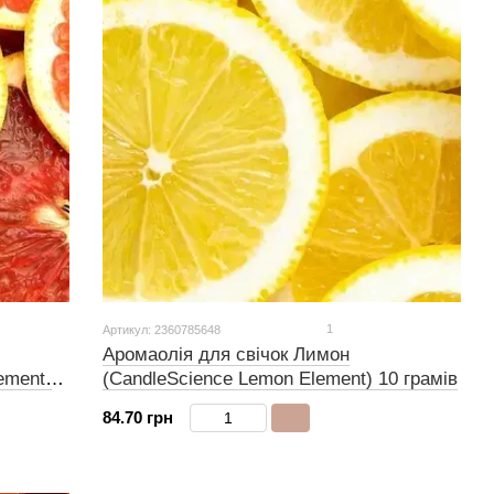
1
Артикул: 2360785648
Аромаолія для свічок Лимон
ement)
(CandleScience Lemon Element) 10 грамів
84.70 грн