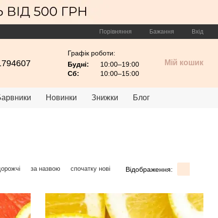
Порівняння
Бажання
Вхід
Графік роботи:
1794607
Мій кошик
Будні:
10:00–19:00
Сб:
10:00–15:00
Барвники
Новинки
Знижки
Блог
дорожчі
за назвою
спочатку нові
Відображення: