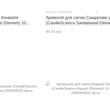
3
Артикул: 2358431963
 Конвалія
Аромолія для свічок Сандалове 
t Element) 10
(CandleScience Sandalwood Eleme
грамів
84.70 грн