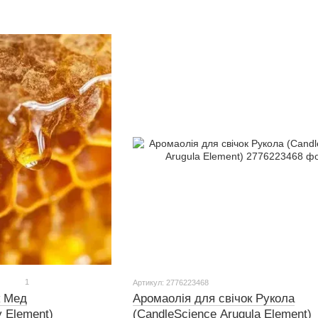
1
Артикул: 2776223468
к Мед
Аромаолія для свічок Рукола
 Element)
(CandleScience Arugula Element)