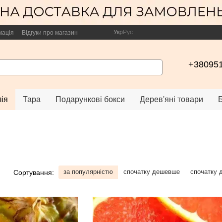
Укр
Рус
мація
Відгуки про магазин
+38095
ія
Тара
Подарункові бокси
Дерев'яні товари
за популярністю
спочатку дешевше
спочатку 
Сортування: