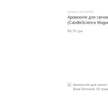
Артикул: 2357197585
Аромоолія для свічок
(CandleScience Mugue
грамів
84.70 грн