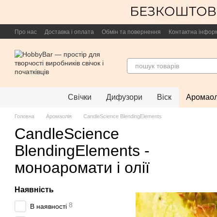
Перейти до основного контенту
Про нас
Доставка і оплата
Обмін та повернення
Контактна інфор
Свічки
Дифузори
Віск
Аромаол
Головна
Аромаолія
CandleScience BlendingElements
CandleScience
BlendingElements -
моноаромати і олії
Наявність
8
В наявності