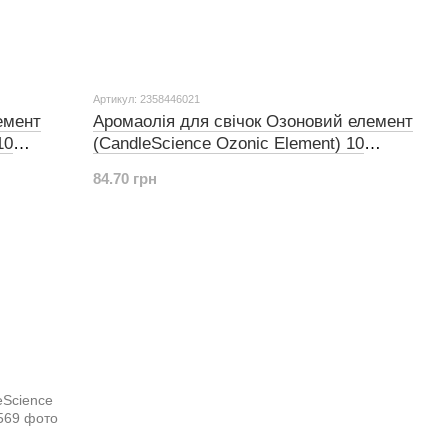
Артикул: 2358446021
емент
Аромаолія для свічок Озоновий елемент
10
(CandleScience Ozonic Element) 10
грамів
84.70 грн