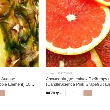
2
Артикул: 2360750869
к Ананас
Аромоолія для свічок Грейпфрут
pple Element) 10
(CandleScience Pink Grapefruit El
10 грамів
84.70 грн