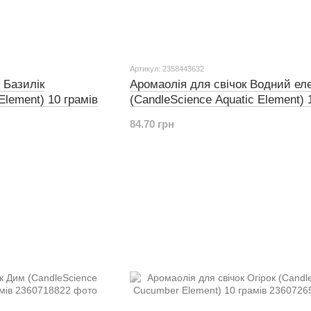
Артикул: 2358443632
 Базилік
Аромаолія для свічок Водний ел
Element) 10 грамів
(CandleScience Aquatic Element) 
грамів
84.70 грн