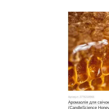
Артикул: 2776218966
Аромаолія для свічо
(CandleScience Honey