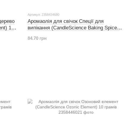
Артикул: 2358434680
дерево
Аромаолія для свічок Спеції для
nt) 10
випікання (CandleScience Baking Spices
Element) 10 грамів
84.70 грн