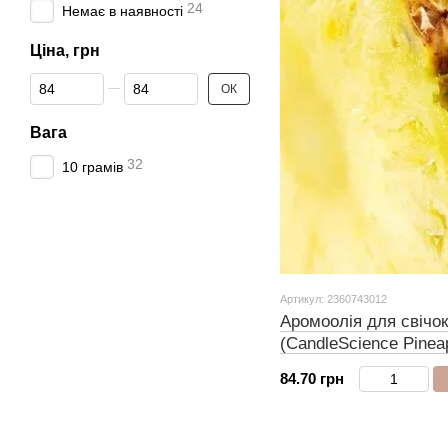
24
Немає в наявності
Ціна, грн
Від Ціна, грн
До Ціна, грн
ОК
Вага
32
10 грамів
Артикул: 2360743012
Аромоолія для свічо
(CandleScience Pinea
грамів
84.70 грн