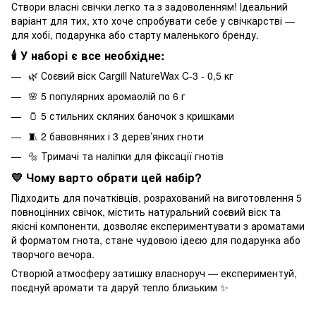
Створи власні свічки легко та з задоволенням! Ідеальний
варіант для тих, хто хоче спробувати себе у свічкарстві —
для хобі, подарунка або старту маленького бренду.
🕯 У наборі є все необхідне:
🌿 Соєвий віск Cargill NatureWax C-3 - 0,5 кг
🌸 5 популярних аромаолій по 6 г
🫙 5 стильних скляних баночок з кришками
🧵 2 бавовняних і 3 дерев’яних гноти
🔩 Тримачі та наліпки для фіксації гнотів
💛 Чому варто обрати цей набір?
Підходить для початківців, розрахований на виготовлення 5
повноцінних свічок, містить натуральний соєвий віск та
якісні компоненти, дозволяє експериментувати з ароматами
й форматом гнота, стане чудовою ідеєю для подарунка або
творчого вечора.
Створюй атмосферу затишку власноруч — експериментуй,
поєднуй аромати та даруй тепло близьким ✨