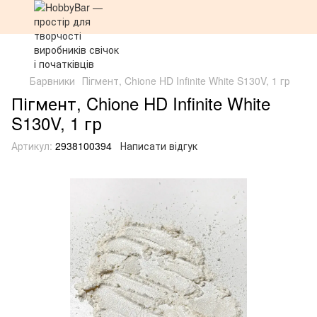
Барвники
Пігмент, Chione HD Infinite White S130V, 1 гр
Пігмент, Chione HD Infinite White
S130V, 1 гр
Артикул:
2938100394
Написати відгук