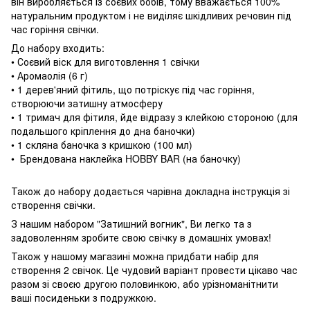
він виробляється із соєвих бобів, тому вважається 100%
натуральним продуктом і не виділяє шкідливих речовин під
час горіння свічки.
До набору входить:
• Соєвий віск для виготовлення 1 свічки
• Аромаолія (6 г)
• 1 дерев'яний фітиль, що потріскує під час горіння,
створюючи затишну атмосферу
• 1 тримач для фітиля, йде відразу з клейкою стороною (для
подальшого кріплення до дна баночки)
• 1 скляна баночка з кришкою (100 мл)
• Брендована наклейка HOBBY BAR (на баночку)
Також до набору додається чарівна докладна інструкція зі
створення свічки.
З нашим набором "Затишний вогник", Ви легко та з
задоволенням зробите свою свічку в домашніх умовах!
Також у нашому магазині можна придбати набір для
створення 2 свічок. Це чудовий варіант провести цікаво час
разом зі своєю другою половинкою, або урізноманітнити
ваші посиденьки з подружкою.