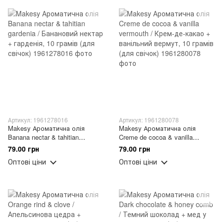
Артикул: 1961278016
Артикул: 1961280078
Makesy Ароматична олія
Makesy Ароматична олія
Banana nectar & tahitian
Creme de cocoa & vanilla
gardenia / Банановий нектар +
vermouth / Крем-де-какао +
79.00 грн
79.00 грн
гарденія, 10 грамів (для
ванільний вермут, 10 грамів
Оптові ціни
Оптові ціни
свічок)
(для свічок)