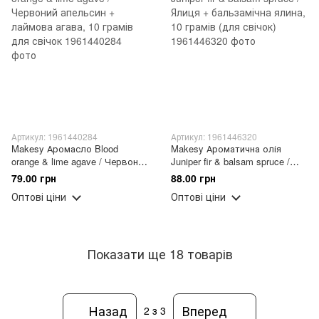
Артикул: 1961440284
Артикул: 1961446320
Makesy Аромасло Blood
Makesy Ароматична олія
orange & lime agave / Червоний
Juniper fir & balsam spruce /
апельсин + лаймова агава, 10
Ялиця + бальзамічна ялина, 10
79.00 грн
88.00 грн
грамів для свічок
грамів (для свічок)
Оптові ціни
Оптові ціни
Показати ще 18 товарів
Назад
Вперед
2
з 3