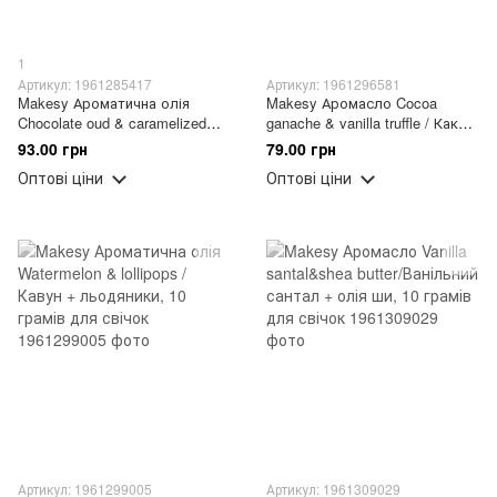
1
Артикул: 1961285417
Артикул: 1961296581
Makesy Ароматична олія
Makesy Аромасло Cocoa
Chocolate oud & caramelized
ganache & vanilla truffle / Какао-
sugar / Шоколадний уд +
ганаш + ванільний трюфель,
93.00 грн
79.00 грн
цукор, 10 грамів (для свічок)
10 грамів для свічок
Оптові ціни
Оптові ціни
Артикул: 1961299005
Артикул: 1961309029