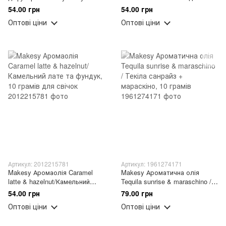
cereal&sweet milk/ Фруктові
троянда та чорна смородина,
54.00 грн
54.00 грн
пластівці та солодке молоко,
10 грамів для свічок
Оптові ціни
Оптові ціни
10
Артикул: 2012215781
Артикул: 1961274171
Makesy Аромаолія Caramel
Makesy Ароматична олія
latte & hazelnut/Камельний
Tequila sunrise & maraschino /
лате та фундук, 10 грамів для
Текіла санрайз + мараскіно,
54.00 грн
79.00 грн
свічок
10 грамів
Оптові ціни
Оптові ціни