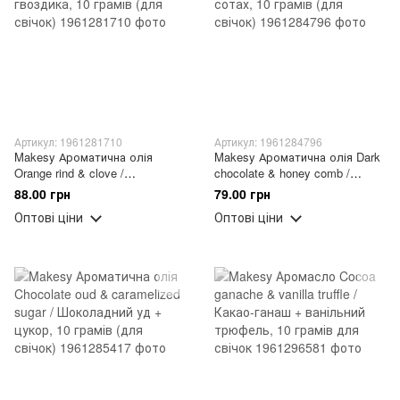
Артикул: 1961281710
Артикул: 1961284796
Makesy Ароматична олія
Makesy Ароматична олія Dark
Orange rind & clove /
chocolate & honey comb /
Апельсинова цедра +
Темний шоколад + мед у
88.00 грн
79.00 грн
гвоздика, 10 грамів (для
сотах, 10 грамів (для свічок)
Оптові ціни
Оптові ціни
свічок)