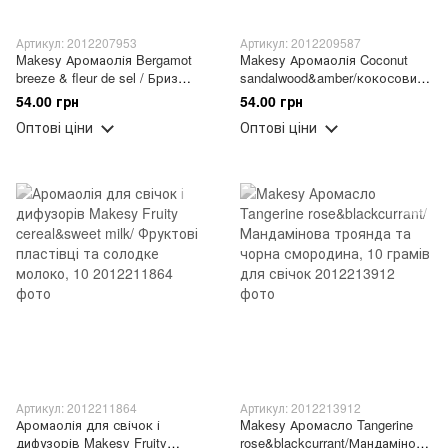
Артикул: 2012207953
Артикул: 2012209587
Makesy Аромаолія Bergamot
Makesy Аромаолія Coconut
breeze & fleur de sel / Бриз
sandalwood&amber/кокосовий
бергамоту та морська сіль, 10
сандал і амбра, 10 грамів для
54.00 грн
54.00 грн
грамів для свічок
свічок
Оптові ціни
Оптові ціни
Артикул: 2012211864
Артикул: 2012213912
Аромаолія для свічок і
Makesy Аромасло Tangerine
дифузорів Makesy Fruity
rose&blackcurrant/Мандамінова