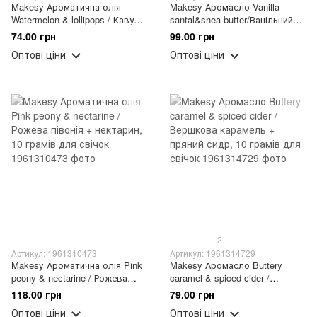
Makesy Ароматична олія
Makesy Аромасло Vanilla
Watermelon & lollipops / Кавун +
santal&shea butter/Ванільний
льодяники, 10 грамів для
сантал + олія ши, 10 грамів
74.00 грн
99.00 грн
свічок
для свічок
Оптові ціни
Оптові ціни
2
Артикул: 1961310473
Артикул: 1961314729
Makesy Ароматична олія Pink
Makesy Аромасло Buttery
peony & nectarine / Рожева
caramel & spiced cider /
півонія + нектарин, 10 грамів
Вершкова карамель + пряний
118.00 грн
79.00 грн
для свічок
сидр, 10 грамів для свічок
Оптові ціни
Оптові ціни