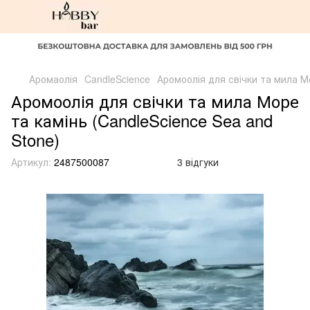
Аромаолія
CandleScience
Аромоолія для свічки та мила Мо
Аромоолія для свічки та мила Море
та камінь (CandleScience Sea and
Stone)
Артикул:
2487500087
3 відгуки