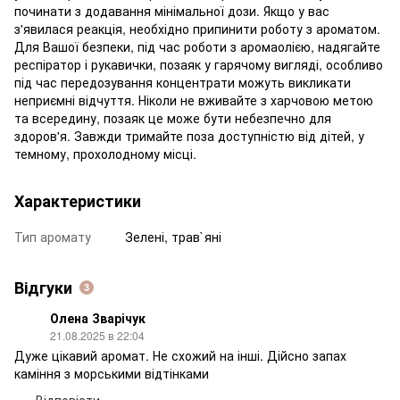
починати з додавання мінімальної дози. Якщо у вас
з'явилася реакція, необхідно припинити роботу з ароматом.
Для Вашої безпеки, під час роботи з аромаолією, надягайте
респіратор і рукавички, позаяк у гарячому вигляді, особливо
під час передозування концентрати можуть викликати
неприємні відчуття. Ніколи не вживайте з харчовою метою
та всередину, позаяк це може бути небезпечно для
здоров'я. Завжди тримайте поза доступністю від дітей, у
темному, прохолодному місці.
Характеристики
Тип аромату
Зелені, трав`яні
Відгуки
3
Олена Зварічук
21.08.2025 в 22:04
Дуже цікавий аромат. Не схожий на інші. Дійсно запах
каміння з морськими відтінками
Відповісти