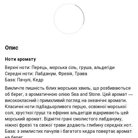
Опис
Ноти аромату
Верхні ноти: Перець, морська сіль, груша, альдегіди
Середні ноти: Лабданум, Фрезія, Трава
База: Пачулі, Кедр
Викличте пишність білих морських хвиль, що розбиваються
об берег, з ароматичною олією Sea and Stone. Цей аромат —
висококласний і примхливий погляд на океанічні аромати.
Класичні ноти підбадьорливого перцю, освіжної морської
солі, хрусткої груші та ефірних альдегідів відкривають цей
морський аромат. Відмітні грані смолистого лабдануму,
ніжної фрезії та свіжої трави додають глибину середніх нот.
База: з землистих пачулів і багатого кедра повертає аромат
на берег.