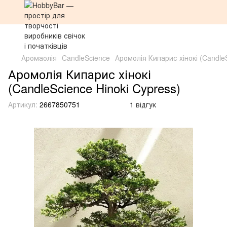
Аромаолія
CandleScience
Аромолія Кипарис хінокі (CandleS
Аромолія Кипарис хінокі
(CandleScience Hinoki Cypress)
Артикул:
2667850751
1 відгук