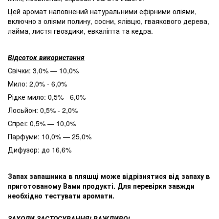
Цей аромат наповнений натуральними ефірними оліями,
включно з оліями полину, сосни, ялівцю, гваякового дерева,
лайма, листя гвоздики, евкаліпта та кедра.
Відсоток використання
Свічки: 3,0% — 10,0%
Мило: 2,0% - 6,0%
Рідке мило: 0,5% - 6,0%
Лосьйон: 0,5% - 2,0%
Спреї: 0,5% — 10,0%
Парфуми: 10,0% — 25,0%
Дифузор: до 16,6%
Запах запашника в пляшці може відрізнятися від запаху в
приготованому Вами продукті. Для перевірки завжди
необхідно тестувати аромати.
ЗАХОДИ ЗАСТОСУВАННЯ! ВАЖЛИВО!