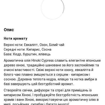
Опис
Ноти аромату
Верхні ноти: Евкаліпт, Озон, Білий чай
Середні ноти: Кипарис, Сосна
База: Кедр, бурштин, ялівець
Ароматична олія Hinoki Cypress славить елегантне японське
дерево хінокі, традиційно шановане за його заспокійливі та
очисні властивості. Свіжі верхні ноти озону, евкаліпта й
білого чаю плавно змішуються з серцем - кипарисом і
сосною. Деревна теплота кедра, ялівцю та нотка амбри в
базі завершують цей безтурботний аромат.
Створюйте свічки, дифузори та спреї для приміщень із
кипарисом Хінокі. І пробуджуйте безтурботність японських
храмів і ванн Хінокі, використовуючи цю ароматичну олію в
милі, лосьйонах, скрабах і багато іншого!