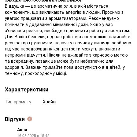
Віддушка — це ароматична олія, в якій містяться
компоненти, що викликають алергію в людей. Просимо з
увагою працювати з ароматизаторами. Рекомендуємо
починати з додавання мінімальної дози. Якщо у вас
з'явилася реакція, необхідно припинити роботу з ароматом.
Для Вашої безпеки, під час роботи з аромаолією, надягайте
респіратор і рукавички, позаяк у гарячому вигляді, особливо
під час передозування концентрати можуть викликати
неприємні відчуття. Ніколи не вживайте з харчовою метою
та всередину, позаяк це може бути небезпечно для
здоров'я. Завжди тримайте поза доступністю від дітей, у
темному, прохолодному місці.
Характеристики
Тип аромату
Хвойні
Відгуки
1
Анна
16.08.2025 в 15:42