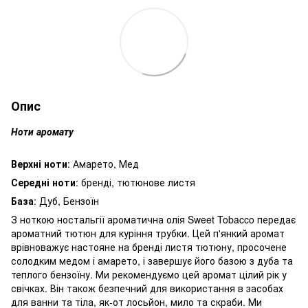
Опис
Ноти аромату
Верхні ноти
: Амарето, Мед
Середні ноти
: бренді, тютюнове листя
База
: Дуб, Бензоїн
З ноткою ностальгії ароматична олія Sweet Tobacco передає
ароматний тютюн для куріння трубки. Цей п'янкий аромат
врівноважує настояне на бренді листя тютюну, просочене
солодким медом і амарето, і завершує його базою з дуба та
теплого бензоїну. Ми рекомендуємо цей аромат цілий рік у
свічках. Він також безпечний для використання в засобах
для ванни та тіла, як-от лосьйон, мило та скраби. Ми