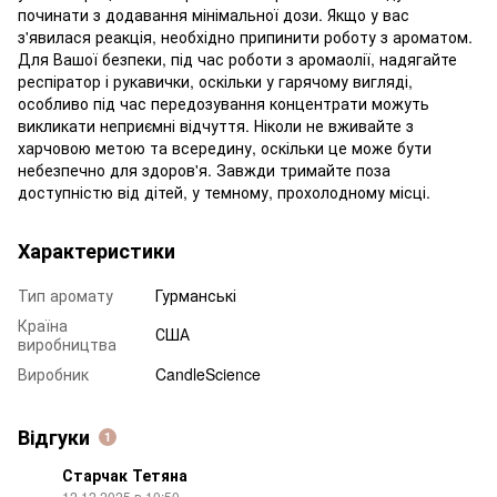
починати з додавання мінімальної дози. Якщо у вас
з'явилася реакція, необхідно припинити роботу з ароматом.
Для Вашої безпеки, під час роботи з аромаолії, надягайте
респіратор і рукавички, оскільки у гарячому вигляді,
особливо під час передозування концентрати можуть
викликати неприємні відчуття. Ніколи не вживайте з
харчовою метою та всередину, оскільки це може бути
небезпечно для здоров'я. Завжди тримайте поза
доступністю від дітей, у темному, прохолодному місці.
Характеристики
Тип аромату
Гурманські
Країна
США
виробництва
Виробник
CandleScience
Відгуки
1
Старчак Тетяна
12.12.2025 в 10:50