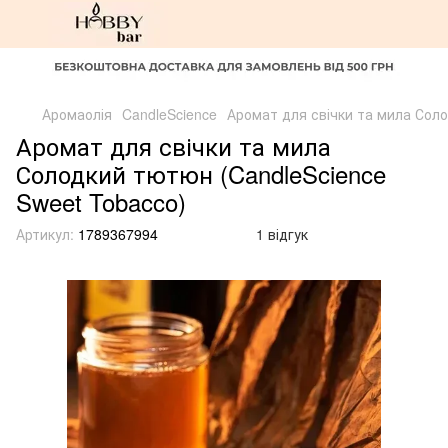
Аромаолія
CandleScience
Аромат для свічки та мила Соло
Аромат для свічки та мила
Солодкий тютюн (CandleScience
Sweet Tobacco)
Артикул:
1789367994
1 відгук