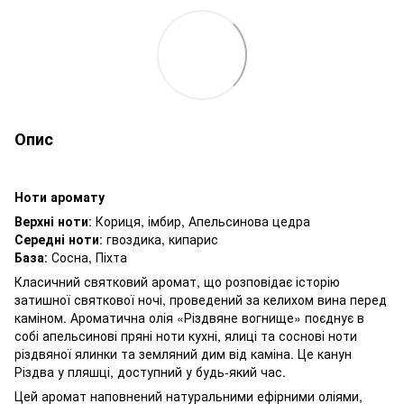
Опис
Ноти аромату
Верхні ноти
: Кориця, імбир, Апельсинова цедра
Середні ноти
: гвоздика, кипарис
База
: Сосна, Піхта
Класичний святковий аромат, що розповідає історію
затишної святкової ночі, проведений за келихом вина перед
каміном. Ароматична олія «Різдвяне вогнище» поєднує в
собі апельсинові пряні ноти кухні, ялиці та соснові ноти
різдвяної ялинки та земляний дим від каміна. Це канун
Різдва у пляшці, доступний у будь-який час.
Цей аромат наповнений натуральними ефірними оліями,