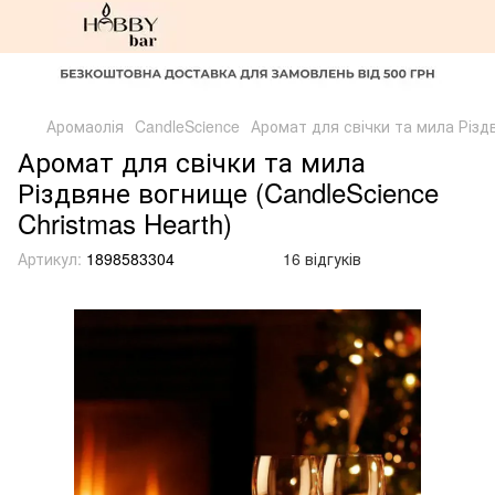
Аромаолія
CandleScience
Аромат для свічки та мила Різдв
Аромат для свічки та мила
Різдвяне вогнище (CandleScience
Christmas Hearth)
Артикул:
1898583304
16 відгуків