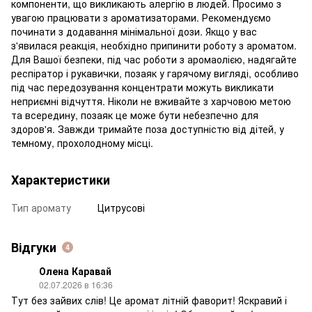
компоненти, що викликають алергію в людей. Просимо з
увагою працювати з ароматизаторами. Рекомендуємо
починати з додавання мінімальної дози. Якщо у вас
з'явилася реакція, необхідно припинити роботу з ароматом.
Для Вашої безпеки, під час роботи з аромаолією, надягайте
респіратор і рукавички, позаяк у гарячому вигляді, особливо
під час передозування концентрати можуть викликати
неприємні відчуття. Ніколи не вживайте з харчовою метою
та всередину, позаяк це може бути небезпечно для
здоров'я. Завжди тримайте поза доступністю від дітей, у
темному, прохолодному місці.
Характеристики
Тип аромату
Цитрусові
Відгуки
4
Олена Каравай
02.07.2026 в 16:36
Тут без зайвих слів! Це аромат літній фаворит! Яскравий і