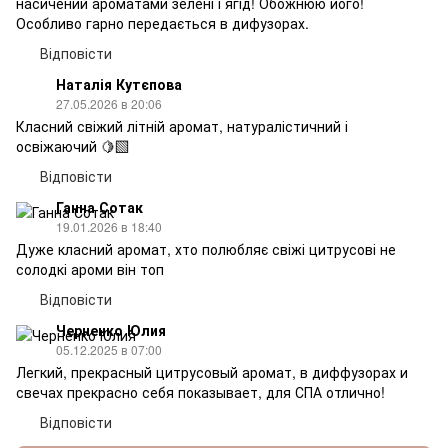
насичений ароматами зелені і ягід! Обожнюю його!
Особливо гарно передається в дифузорах.
Відповісти
Наталія Кутєпова
27.05.2026 в 20:06
Класний свіжий літній аромат, натуралістичний і
освіжаючий 🍋‍🟩
Відповісти
Ганна Сотак
19.01.2026 в 18:40
Дуже класний аромат, хто полюбляє свіжі цитрусові не
солодкі ароми він топ
Відповісти
Черненко Юлия
05.12.2025 в 07:00
Легкий, прекрасный цитрусовый аромат, в диффузорах и
свечах прекрасно себя показывает, для СПА отлично!
Відповісти