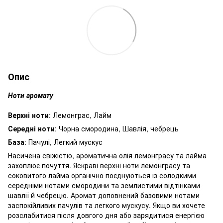
Опис
Ноти аромату
Верхні ноти
: Лемонграс, Лайм
Середні ноти
: Чорна смородина, Шавлія, чебрець
База
: Пачулі, Легкий мускус
Насичена свіжістю, ароматична олія лемонграсу та лайма
захоплює почуття. Яскраві верхні ноти лемонграсу та
соковитого лайма органічно поєднуються із солодкими
середніми нотами смородини та землистими відтінками
шавлії й чебрецю. Аромат доповнений базовими нотами
заспокійливих пачулів та легкого мускусу. Якщо ви хочете
розслабитися після довгого дня або зарядитися енергією