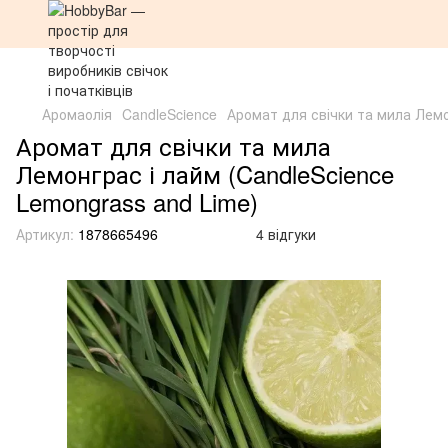
Аромаолія
CandleScience
Аромат для свічки та мила Лемо
Аромат для свічки та мила
Лемонграс і лайм (CandleScience
Lemongrass and Lime)
Артикул:
1878665496
4 відгуки