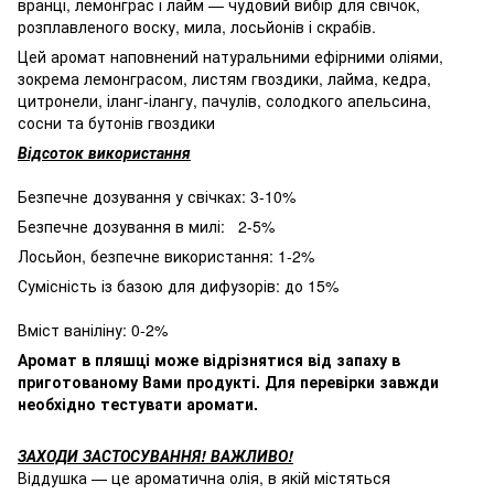
вранці, лемонграс і лайм — чудовий вибір для свічок,
розплавленого воску, мила, лосьйонів і скрабів.
Цей аромат наповнений натуральними ефірними оліями,
зокрема лемонграсом, листям гвоздики, лайма, кедра,
цитронели, іланг-ілангу, пачулів, солодкого апельсина,
сосни та бутонів гвоздики
Відсоток використання
Безпечне дозування у свічках: 3-10%
Безпечне дозування в милі: 2-5%
Лосьйон, безпечне використання: 1-2%
Сумісність із базою для дифузорів: до 15%
Вміст ваніліну: 0-2%
Аромат в пляшці може відрізнятися від запаху в
приготованому Вами продукті. Для перевірки завжди
необхідно тестувати аромати.
ЗАХОДИ ЗАСТОСУВАННЯ! ВАЖЛИВО!
Віддушка — це ароматична олія, в якій містяться