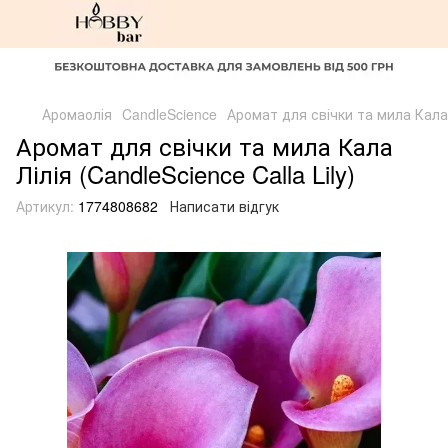
Аромаолія
CandleScience
Аромат для свічки та мила Кала Л
Аромат для свічки та мила Кала
Лілія (CandleScience Calla Lily)
Артикул:
1774808682
Написати відгук