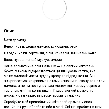
Опис
Ноти аромату
Верхні ноти
: цедра лимона, конюшина, озон
Середні ноти
: гортензія, лілія, конвалія, вишневий колір
База
: пудра, легкий мускус, амірис
Наша ароматична олія Calla Lily — це свіжий квітковий
букет, у якому підкреслюється ця вишукана квітка, яка
може символізувати чудову красу та відродження. Він
відкривається яскравими нотами конюшини, озону та цедри
лимона, а потім поступається місцем квітковому серцю з
гортензії, лілії та квітів вишні. Пудра, легкий мускус та
амірис у базі надають цьому аромату глибину.
Спробуйте цей привабливий квітковий аромат у своїх
лосьйонах ручної роботи або в милі. Свічки, зроблені з цим