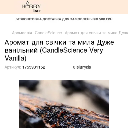
Аромаолія
CandleScience
Аромат для свічки та мила Дуже 
Аромат для свічки та мила Дуже
ванільний (CandleScience Very
Vanilla)
Артикул:
1755931152
8 відгуків