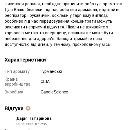
з'явилася реакція, необхідно припинити роботу з ароматом.
Для Вашої безпеки, під час роботи з аромаолії, надягайте
респіратор і рукавички, оскільки у гарячому вигляді,
особливо під час передозування концентрати можуть
викликати неприємні відчуття. Ніколи не вживайте з
харчовою метою та всередину, оскільки це може бути
небезпечно для здоров'я. Завжди тримайте поза
доступністю від дітей, у темному, прохолодному місці.
Характеристики
Тип аромату
Гурманські
Країна
США
виробництва
Виробник
CandleScience
Відгуки
8
Дарія Татарінова
23.12.2025 в 17:35