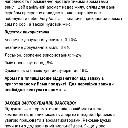
наповнюють приміщення ностальгійними ароматами
ванілі. Цей ванільний аромат надає милу, оліям для ванн і
скрабам прекрасну солодкість, яка запрошує вас
побалувати себе. Very Vanilla — класичні прекрасний аромат
сам по собі, а також чудовий мікс.
Відсоток використання
Безпечне дозування у свічках: 3-10%
Безпечне дозування в милі: 3-6%
Лосьйон, безпечне використання: 1-2%
Вміст ваніліну: понад 5%
Сумісність із базою для дифузорів: до 15%
Аромат в пляшці може відрізнятися від запаху в
приготованому Вами продукті. Для перевірки завжди
необхідно тестувати аромати.
ЗАХОДИ ЗАСТОСУВАННЯ! ВАЖЛИВО!
Віддушка — це ароматична олія, в якій містяться
компоненти, що викликають алергію в людей. Просимо з
увагою працювати з ароматизаторами. Рекомендуємо
починати з додавання мінімальної дози. Якщо у вас