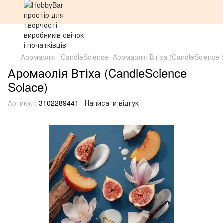
Аромаолія
CandleScience
Аромаолія Втіха (CandleScience 
Аромаолія Втіха (CandleScience
Solace)
Артикул:
3102289441
Написати відгук