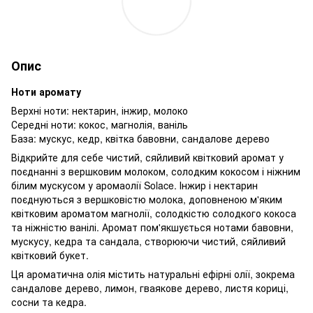
Опис
Ноти аромату
Верхні ноти: нектарин, інжир, молоко
Середні ноти: кокос, магнолія, ваніль
База: мускус, кедр, квітка бавовни, сандалове дерево
Відкрийте для себе чистий, сяйливий квітковий аромат у
поєднанні з вершковим молоком, солодким кокосом і ніжним
білим мускусом у аромаолії Solace. Інжир і нектарин
поєднуються з вершковістю молока, доповненою м'яким
квітковим ароматом магнолії, солодкістю солодкого кокоса
та ніжністю ванілі. Аромат пом'якшується нотами бавовни,
мускусу, кедра та сандала, створюючи чистий, сяйливий
квітковий букет.
Ця ароматична олія містить натуральні ефірні олії, зокрема
сандалове дерево, лимон, гваякове дерево, листя кориці,
сосни та кедра.