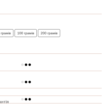
 грамів
100 грамів
200 грамів
антія