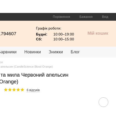
Порівняння
Бажання
Вхід
Графік роботи:
1794607
Мій кошик
Будні:
10:00–19:00
Сб:
10:00–15:00
Барвники
Новинки
Знижки
Блог
ce
 апельсин (CandleScience Blood Orange)
 та мила Червоний апельсин
 Orange)
6 відгуків