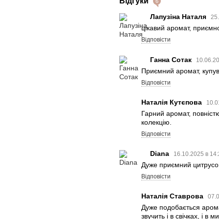
Відгуки
6
Лапузіна Наталя
25
цікавий аромат, приємн
Відповісти
Ганна Сотак
10.06.2
Приємний аромат, купув
Відповісти
Наталія Кутєпова
10.0
Гарний аромат, повністю
колекцію.
Відповісти
Diana
16.10.2025 в 14
Дуже приємний цитрусов
Відповісти
Наталія Ставрова
07.
Дуже подобається аромат
звучить і в свічках, і в ми