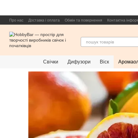
Перейти до основного контенту
Про нас
Доставка і оплата
Обмін та повернення
Контактна інфор
Свічки
Дифузори
Віск
Аромаол