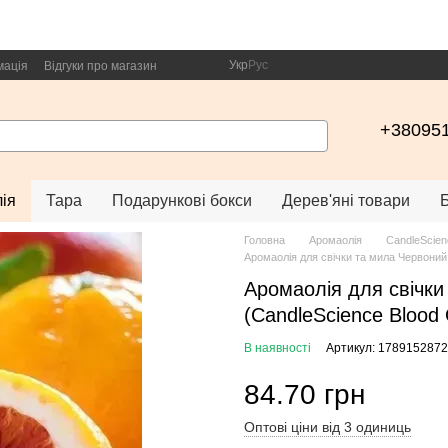
Укр
Рус
мація
Відгуки про магазин
+38095
ія
Тара
Подарункові бокси
Дерев'яні товари
Головна
Аромаолія
CandleScien
Аромаолія для свічки та мила Червоний
Аромаолія для свічки
(CandleScience Blood
В наявності
Артикул: 1789152872
84.70 грн
Оптові ціни від 3 одиниць