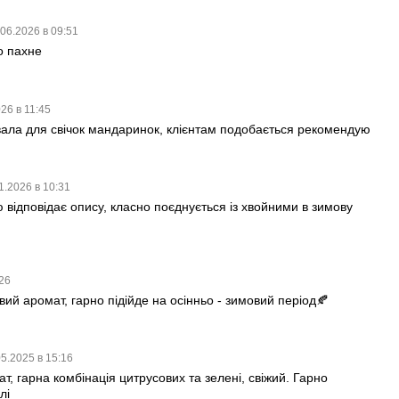
.06.2026 в 09:51
о пахне
026 в 11:45
ала для свічок мандаринок, клієнтам подобається рекомендую
1.2026 в 10:31
 відповідає опису, класно поєднується із хвойними в зимову
:26
ий аромат, гарно підійде на осінньо - зимовий період🍂
05.2025 в 15:16
, гарна комбінація цитрусових та зелені, свіжий. Гарно
лі