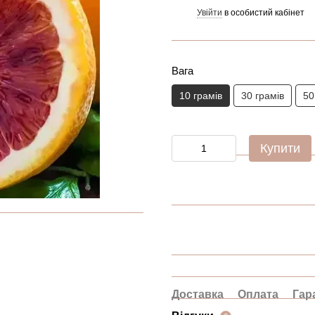
Увійти
в особистий кабінет
%
Вага
10 грамів
30 грамів
50
Купити
Доставка
Оплата
Гар