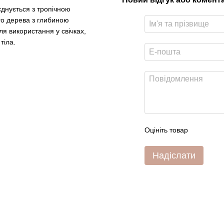
єднується з тропічною
го дерева з глибиною
ля використання у свічках,
тіла.
Оцініть товар
Надіслати