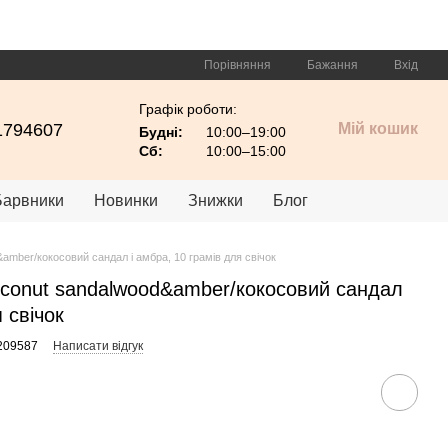
Порівняння
Бажання
Вхід
Графік роботи:
1794607
Мій кошик
Будні:
10:00–19:00
Сб:
10:00–15:00
Барвники
Новинки
Знижки
Блог
mber/кокосовий сандал і амбра, 10 грамів для свічок
conut sandalwood&amber/кокосовий сандал
 свічок
209587
Написати відгук