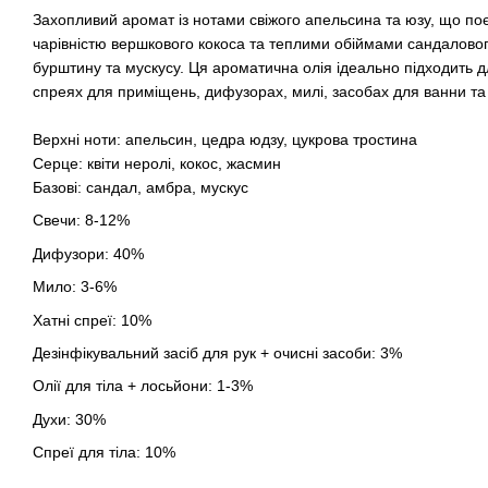
Захопливий аромат із нотами свіжого апельсина та юзу, що по
чарівністю вершкового кокоса та теплими обіймами сандалово
бурштину та мускусу. Ця ароматична олія ідеально підходить д
спреях для приміщень, дифузорах, милі, засобах для ванни та 
Верхні ноти: апельсин, цедра юдзу, цукрова тростина
Серце: квіти неролі, кокос, жасмин
Базові: сандал, амбра, мускус
Свечи: 8-12%
Дифузори: 40%
Мило: 3-6%
Хатні спреї: 10%
Дезінфікувальний засіб для рук + очисні засоби: 3%
Олії для тіла + лосьйони: 1-3%
Духи: 30%
Спреї для тіла: 10%