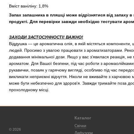
Вміст ваніліну: 1,8%
Запах запашника в пляшці може відрізнятися від запаху 
продукті. Для перевірки завжди необхідно тестувати аром
ЗАХОДИ ЗАСТОСУННОСТІ! ВАЖНО!
Віддушка — це ароматична олія, в якій містяться компоненти, 
людей. Просимо з увагою працювати з ароматизаторами. Реко
додавання мінімальної дози. Якщо у вас з'явилася реакція, не
ароматом. Для Вашої безпеки, під час роботи з аромаолійками,
рукавички, позаяк у гарячому вигляді, особливо під час перед
викликати неприємні відчуття. Ніколи не вживайте з харчовою 
може бути небезпечно для здоров'я. Завжди тримайте поза дост
прохолодному місці.
Каталог
Свічки
© 2026
Дифузори