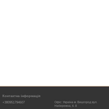
Контактна інформація
+380951794607
Офіс: Україна м. Вишгород вул.
Набережна, б. 8