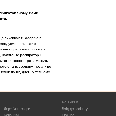
в приготованому Вами
ати.
що викликають алергію в
мендуємо починати з
 можна припинити роботу з
 надягайте респіратор і
озування концентрати можуть
метою та всередину, позаяк це
упністю від дітей, у темному,
Клієнтам
Дерев'яні товари
Вхід до кабінету
Барвники
Про нас