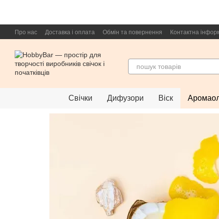
Перейти до основного контенту
Про нас
Доставка і оплата
Обмін та повернення
Контактна інфор
Свічки
Дифузори
Віск
Аромаол