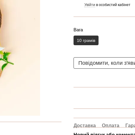
Увійти
в особистий кабінет
%
Вага
10 грамів
Повідомити, коли з'яв
Доставка
Оплата
Гар
Новий відгук або комент