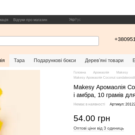
Укр
Рус
мація
Відгуки про магазин
+38095
ія
Тара
Подарункові бокси
Дерев'яні товари
Головна
Аромаолія
Makesy
Makesy Аромаолія Coconut sandalwood&a
Makesy Аромаолія Co
і амбра, 10 грамів для
Немає в наявності
Артикул: 2012
54.00 грн
Оптові ціни від 3 одиниць