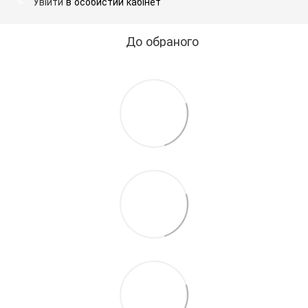
Увійти
в особистий кабінет
%
До обраного