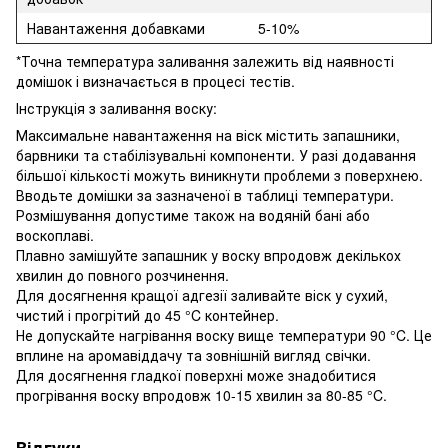
Навантаження добавками
5-10%
*Точна температура заливання залежить від наявності
домішок і визначається в процесі тестів.
Інструкція з заливання воску:
Максимальне навантаження на віск містить запашники,
барвники та стабілізувальні компоненти. У разі додавання
більшої кількості можуть виникнути проблеми з поверхнею.
Вводьте домішки за зазначеної в таблиці температури.
Розмішування допустиме також на водяній бані або
воскоплаві.
Плавно замішуйте запашник у воску впродовж декількох
хвилин до повного розчинення.
Для досягнення кращої адгезії заливайте віск у сухий,
чистий і прогрітий до 45 °C контейнер.
Не допускайте нагрівання воску вище температури 90 °C. Це
вплине на аромавіддачу та зовнішній вигляд свічки.
Для досягнення гладкої поверхні може знадобитися
прогрівання воску впродовж 10-15 хвилин за 80-85 °C.
Відгуки