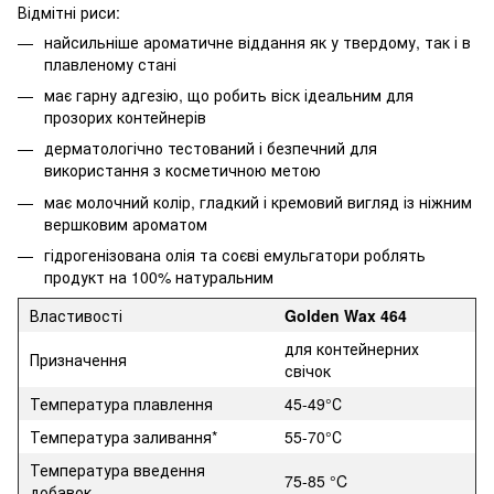
Відмітні риси:
найсильніше ароматичне віддання як у твердому, так і в
плавленому стані
має гарну адгезію, що робить віск ідеальним для
прозорих контейнерів
дерматологічно тестований і безпечний для
використання з косметичною метою
має молочний колір, гладкий і кремовий вигляд із ніжним
вершковим ароматом
гідрогенізована олія та соєві емульгатори роблять
продукт на 100% натуральним
Властивості
Golden Wax 464
для контейнерних
Призначення
свічок
Температура плавлення
45-49°С
Температура заливання*
55-70°С
Температура введення
75-85 °C
добавок