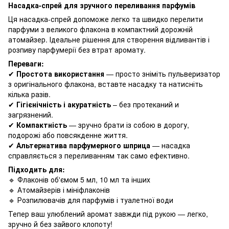
Насадка-спрей для зручного переливання парфумів
Ця насадка-спрей допоможе легко та швидко перелити
парфуми з великого флакона в компактний дорожній
атомайзер. Ідеальне рішення для створення відливантів і
розпиву парфумерії без втрат аромату.
Переваги:
✔
Простота використання
— просто зніміть пульверизатор
з оригінального флакона, вставте насадку та натисніть
кілька разів.
✔
Гігієнічність і акуратність
– без протеканий и
загрязнений.
✔
Компактність
— зручно брати із собою в дорогу,
подорожі або повсякденне життя.
✔
Альтернатива парфумерного шприца
— насадка
справляється з переливанням так само ефективно.
Підходить для:
🔹 Флаконів об'ємом 5 мл, 10 мл та інших
🔹 Атомайзерів і мініфлаконів
🔹 Розпилювачів для парфумів і туалетної води
Тепер ваш улюблений аромат завжди під рукою — легко,
зручно й без зайвого клопоту!