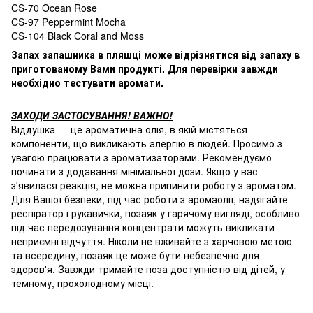
CS-70 Ocean Rose
CS-97 Peppermint Mocha
CS-104 Black Coral and Moss
Запах запашника в пляшці може відрізнятися від запаху в
приготованому Вами продукті. Для перевірки завжди
необхідно тестувати аромати.
ЗАХОДИ ЗАСТОСУВАННЯ! ВАЖНО!
Віддушка — це ароматична олія, в якій містяться
компоненти, що викликають алергію в людей. Просимо з
увагою працювати з ароматизаторами. Рекомендуємо
починати з додавання мінімальної дози. Якщо у вас
з'явилася реакція, не можна припинити роботу з ароматом.
Для Вашої безпеки, під час роботи з аромаолії, надягайте
респіратор і рукавички, позаяк у гарячому вигляді, особливо
під час передозування концентрати можуть викликати
неприємні відчуття. Ніколи не вживайте з харчовою метою
та всередину, позаяк це може бути небезпечно для
здоров'я. Завжди тримайте поза доступністю від дітей, у
темному, прохолодному місці.